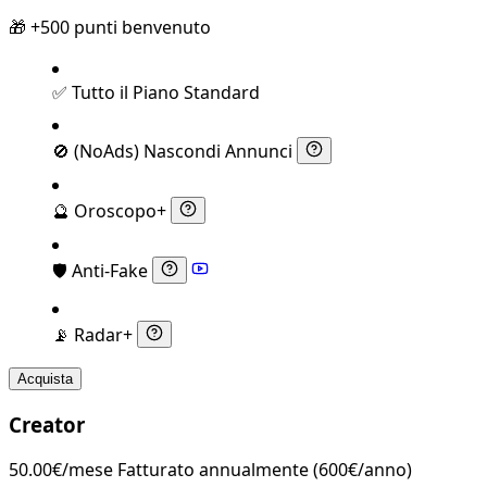
🎁 +500 punti benvenuto
✅
Tutto il Piano Standard
🚫
(NoAds) Nascondi Annunci
🔮
Oroscopo+
🛡️
Anti-Fake
📡
Radar+
Acquista
Creator
50.00€/mese
Fatturato annualmente (600€/anno)