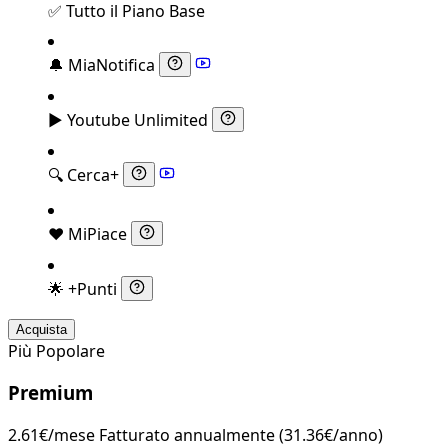
✅
Tutto il Piano Base
🔔
MiaNotifica
▶️
Youtube Unlimited
🔍
Cerca+
❤️
MiPiace
🌟
+Punti
Acquista
Più Popolare
Premium
2.61€/mese
Fatturato annualmente (31.36€/anno)