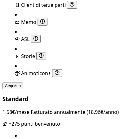
📄
Client di terze parti
📖
Memo
📇
ASL
📱
Storie
🤯
Animoticon+
Acquista
Standard
1.58€/mese
Fatturato annualmente (18.96€/anno)
🎁 +275 punti benvenuto